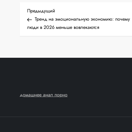
Н
Предыдущая
Предыдущий
запись
Тренд на эмоциональную экономию: почему
а
люди в 2026 меньше вовлекаются
в
и
г
а
ц
домашнее анал порно
и
я