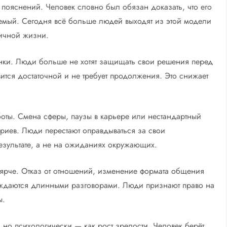
пояснений. Человек словно был обязан доказать, что его
емый. Сегодня всё больше людей выходят из этой модели
личной жизни.
ценки. Люди больше не хотят защищать свои решения перед
тся достаточной и не требует продолжения. Это снижает
боты. Смена сферы, паузы в карьере или нестандартный
ариев. Люди перестают оправдываться за свои
зультате, а не на ожиданиях окружающих.
 ярче. Отказ от отношений, изменение формата общения
ождаются длинными разговорами. Люди признают право на
ы.
 но психологически — как рост зрелости. Человек берёт